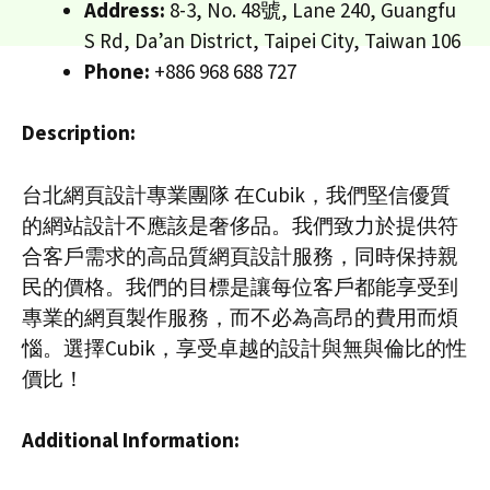
Address:
8-3, No. 48號, Lane 240, Guangfu
S Rd, Da’an District, Taipei City, Taiwan 106
Phone:
+886 968 688 727
Description:
台北網頁設計專業團隊 在Cubik，我們堅信優質
的網站設計不應該是奢侈品。我們致力於提供符
合客戶需求的高品質網頁設計服務，同時保持親
民的價格。我們的目標是讓每位客戶都能享受到
專業的網頁製作服務，而不必為高昂的費用而煩
惱。選擇Cubik，享受卓越的設計與無與倫比的性
價比！
Additional Information: