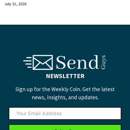
July 31, 2026
NEWSLETTER
Sign up for the Weekly Coin. Get the latest
news, insights, and updates.