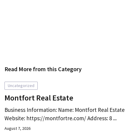
Read More from this Category
Uncategorized
Montfort Real Estate
Business Information: Name: Montfort Real Estate
Website: https://montfortre.com/ Address: 8 ...
August 7, 2026